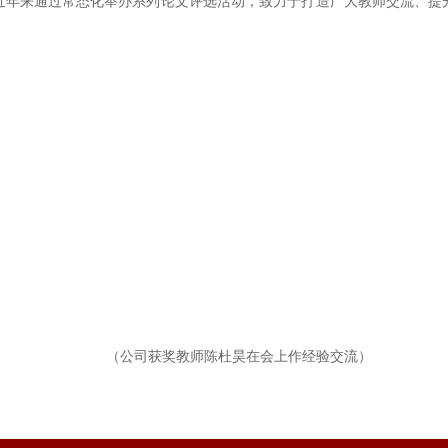
近年来通过常态化举办系列论文评选活动，致力于打造广大教师交流、提
（公司获奖教师陈杜昊在会上作经验交流）